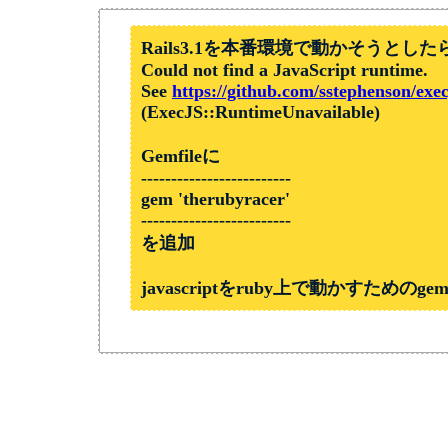
Rails3.1を本番環境で動かそうとした
Could not find a JavaScript runtime. 

See 
https://github.com/sstephenson/exec
(ExecJS::RuntimeUnavailable)

Gemfileに

-------------------------

gem 'therubyracer'

-------------------------

を追加

javascriptをruby上で動かすための